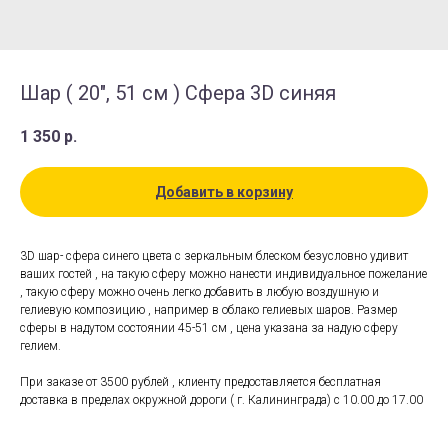
Шар ( 20", 51 см ) Сфера 3D синяя
1 350
р.
Добавить в корзину
3D шар- сфера синего цвета с зеркальным блеском безусловно удивит
ваших гостей , на такую сферу можно нанести индивидуальное пожелание
, такую сферу можно очень легко добавить в любую воздушную и
гелиевую композицию , например в облако гелиевых шаров. Размер
сферы в надутом состоянии 45-51 см , цена указана за надую сферу
гелием.
При заказе от 3500 рублей , клиенту предоставляется бесплатная
доставка в пределах окружной дороги ( г. Калининграда) с 10.00 до 17.00