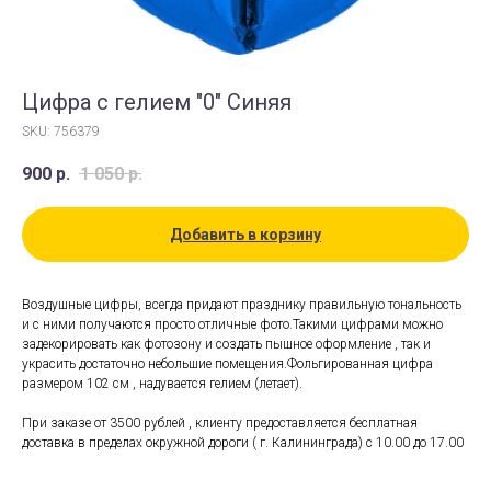
Цифра с гелием "0" Синяя
SKU:
756379
900
р.
1 050
р.
Добавить в корзину
Воздушные цифры, всегда придают празднику правильную тональность
и с ними получаются просто отличные фото.Такими цифрами можно
задекорировать как фотозону и создать пышное оформление , так и
украсить достаточно небольшие помещения.Фольгированная цифра
размером 102 см , надувается гелием (летает).
При заказе от 3500 рублей , клиенту предоставляется бесплатная
доставка в пределах окружной дороги ( г. Калининграда) с 10.00 до 17.00