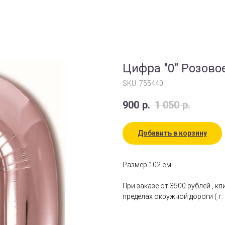
Цифра "0" Розово
SKU:
755440
900
р.
1 050
р.
Добавить в корзину
Размер 102 см
При заказе от 3500 рублей , к
пределах окружной дороги ( г. 